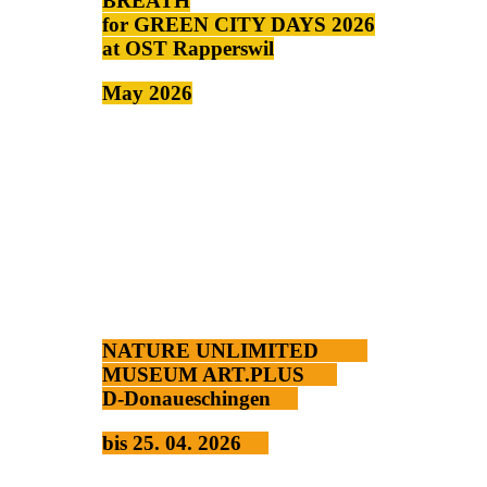
BREATH
for GREEN CITY DAYS 2026
at OST Rapperswil
May 2026
NATURE UNLIMITED
MUSEUM ART.PLUS
D-Donaueschingen
bis 25. 04. 2026